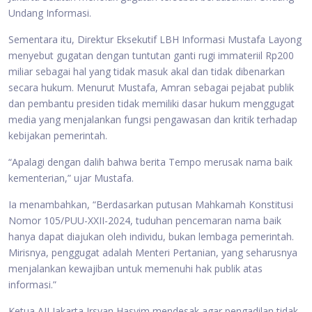
Undang Informasi.
Sementara itu, Direktur Eksekutif LBH Informasi Mustafa Layong
menyebut gugatan dengan tuntutan ganti rugi immateriil Rp200
miliar sebagai hal yang tidak masuk akal dan tidak dibenarkan
secara hukum. Menurut Mustafa, Amran sebagai pejabat publik
dan pembantu presiden tidak memiliki dasar hukum menggugat
media yang menjalankan fungsi pengawasan dan kritik terhadap
kebijakan pemerintah.
“Apalagi dengan dalih bahwa berita Tempo merusak nama baik
kementerian,” ujar Mustafa.
Ia menambahkan, “Berdasarkan putusan Mahkamah Konstitusi
Nomor 105/PUU-XXII-2024, tuduhan pencemaran nama baik
hanya dapat diajukan oleh individu, bukan lembaga pemerintah.
Mirisnya, penggugat adalah Menteri Pertanian, yang seharusnya
menjalankan kewajiban untuk memenuhi hak publik atas
informasi.”
Ketua AJI Jakarta Irsyan Hasyim mendesak agar pengadilan tidak